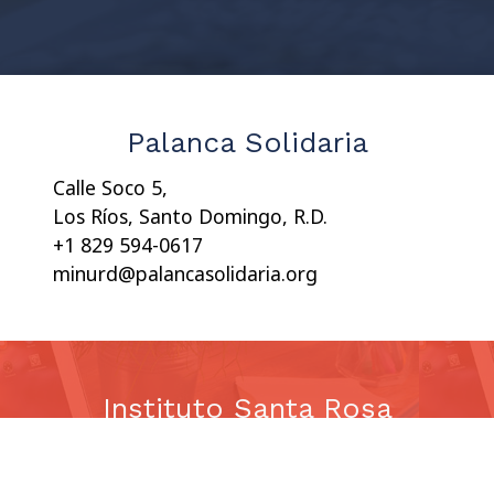
Palanca Solidaria
Calle Soco 5,
Los Ríos, Santo Domingo, R.D.
+1 829 594-0617
minurd@palancasolidaria.org
Instituto Santa Rosa
Calle Luis F. Thomen 464
El Millón, Santo Domingo, R.D. + 1 809