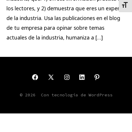
TOG
los lectores, y 2) demuestra que eres un experto
de la industria. Usa las publicaciones en el blog
de tu empresa para opinar sobre temas
actuales de la industria, humaniza a […]
Open
Open
Open
Open
Open
Facebook
X
Instagram
LinkedIn
Pinterest
© 2026
Con tecnología de WordPress
in
in
in
in
in
a
a
a
a
a
new
new
new
new
new
tab
tab
tab
tab
tab