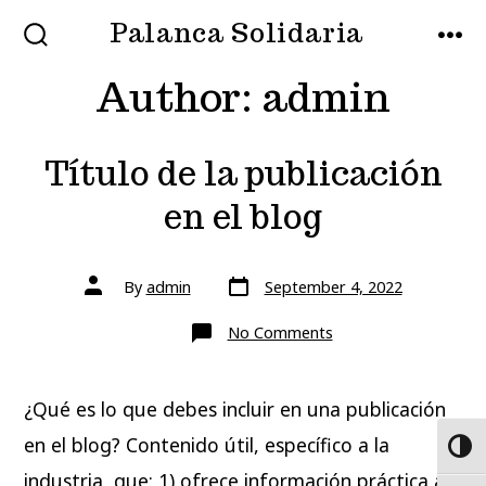
Skip
Palanca Solidaria
MENU
to
SEARCH
TOGGLE
Author:
admin
content
Título de la publicación
en el blog
Post
Post
By
admin
September 4, 2022
date
author
on
No Comments
Título
de
la
publicación
¿Qué es lo que debes incluir en una publicación
en
el
blog
en el blog? Contenido útil, específico a la
TOG
industria, que: 1) ofrece información práctica a